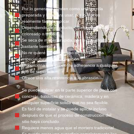
Por lo general lo venden como una mezcla
preparada y lista para usar, por lo que es
realmente fácil de aplicar.
Dependiendo del producto, este puede estar
coloreado o teñido.
Se seca de manera rápida, por lo que ahorrara
bastante tiempo.
No re quiere de ningún tipo de herramienta
especial durante su aplicación.
Proporciona una excelente adherencia a cualquier
tipo de superficie.
Ofrece una alta resistencia a la abrasión.
Se puede aplicar en la parte superior de pisos con
concreto, baldosas de cerámica, madera y en
cualquier superficie solida que no sea flexible.
Es fácil de instalar y se puede aplicar incluso
después de que el proceso de construcción del
sitio haya concluido.
Requiere menos agua que el mortero tradicional.
Se puede crear una superficie completamente lisa,