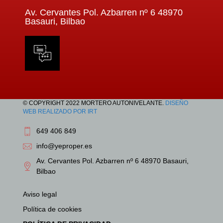
Av. Cervantes Pol. Azbarren nº 6 48970
51
Basauri, Bilbao
61
71
81
91
101
© COPYRIGHT 2022 MORTERO AUTONIVELANTE.
DISEÑO
WEB REALIZADO POR IRT
11
1
1
649 406 849
121
1
1
info@yeproper.es
131
21
Av. Cervantes Pol. Azbarren nº 6 48970 Basauri,
141
Bilbao
31
151
41
Aviso legal
161
51
Política de cookies
61
171