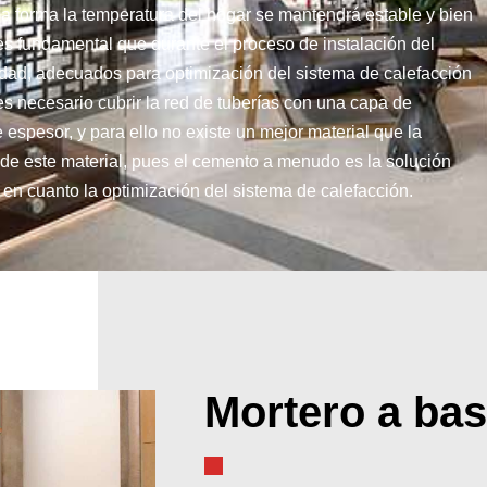
esa forma la temperatura del hogar se mantendrá estable y bien
, es fundamental que durante el proceso de instalación del
alidad, adecuados para optimización del sistema de calefacción
 es necesario cubrir la red de tuberías con una capa de
 espesor, y para ello no existe un mejor material que la
n de este material, pues el cemento a menudo es la solución
n en cuanto la optimización del sistema de calefacción.
Mortero a bas