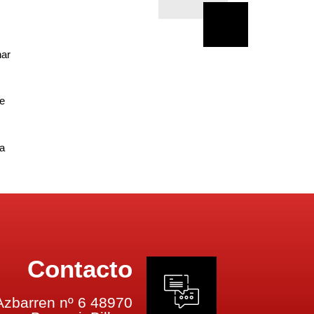
har
le
ia
Contacto
Azbarren nº 6 48970