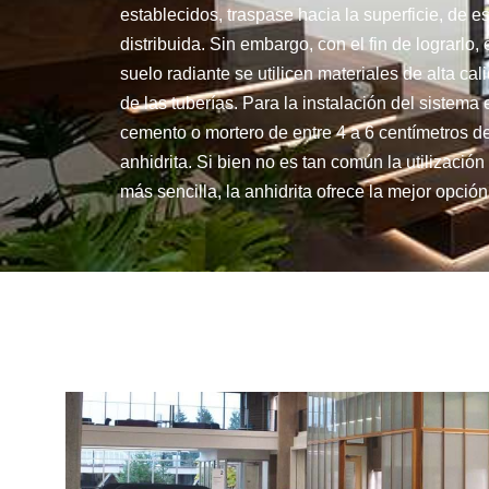
establecidos, traspase hacia la superficie, de 
distribuida. Sin embargo, con el fin de lograrlo
suelo radiante se utilicen materiales de alta c
de las tuberías. Para la instalación del sistema
cemento o mortero de entre 4 a 6 centímetros de
anhidrita. Si bien no es tan común la utilizació
más sencilla, la anhidrita ofrece la mejor opció