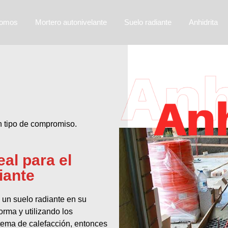
somos
Mortero autonivelante
Suelo radiante
Anhidrita
ún tipo de compromiso.
eal para el
iante
 un suelo radiante en su
orma y utilizando los
stema de calefacción, entonces