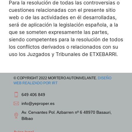
Para la resolución de todas las controversias o
cuestiones relacionadas con el presente sitio
web o de las actividades en él desarrolladas,
será de aplicación la legislación española, a la
que se someten expresamente las partes,
siendo competentes para la resolución de todos
los conflictos derivados o relacionados con su
uso los Juzgados y Tribunales de ETXEBARRI.
© COPYRIGHT 2022 MORTERO AUTONIVELANTE.
DISEÑO
WEB REALIZADO POR IRT
1
649 406 849
1
1
info@yeproper.es
21
Av. Cervantes Pol. Azbarren nº 6 48970 Basauri,
Bilbao
31
41
Aviso legal