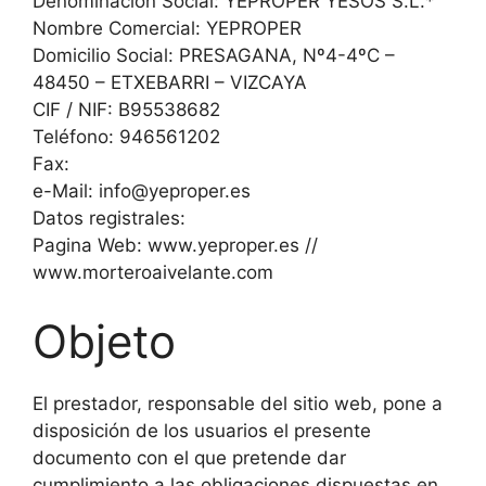
Denominación Social: YEPROPER YESOS S.L.*
Nombre Comercial: YEPROPER
Domicilio Social: PRESAGANA, Nº4-4ºC –
48450 – ETXEBARRI – VIZCAYA
CIF / NIF: B95538682
Teléfono: 946561202
Fax:
e-Mail: info@yeproper.es
Datos registrales:
Pagina Web: www.yeproper.es //
www.morteroaivelante.com
Objeto
El prestador, responsable del sitio web, pone a
disposición de los usuarios el presente
documento con el que pretende dar
cumplimiento a las obligaciones dispuestas en